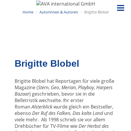
Direkt
zum
Home
Autorinnen & Autoren
Brigitte Blobel
Inhalt
Brigitte Blobel
Brigitte Blobel hat Reportagen für viele große
Magazine (
Stern
,
Geo
,
Merian
,
Playboy
,
Harpers
Bazaar
) geschrieben, bevor sie in die
Belletristik wechselte. Ihr erster
Roman
Alsterblick
wurde gleich ein Bestseller,
ebenso
Der Ruf des Falken, Das kalte Land
und
viele mehr. Ab 1998 schrieb sie vor allem
Drehbücher für TV-Filme wie
Der Herbst des