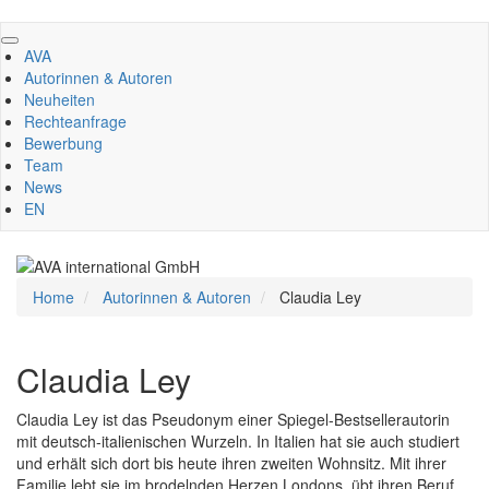
Direkt
zum
AVA
Inhalt
Autorinnen & Autoren
Neuheiten
Rechteanfrage
Bewerbung
Team
News
EN
Home
Autorinnen & Autoren
Claudia Ley
Claudia Ley
Claudia Ley ist das Pseudonym einer Spiegel-Bestsellerautorin
mit deutsch-italienischen Wurzeln. In Italien hat sie auch studiert
und erhält sich dort bis heute ihren zweiten Wohnsitz. Mit ihrer
Familie lebt sie im brodelnden Herzen Londons, übt ihren Beruf