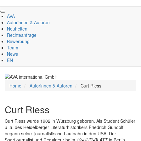
Direkt
zum
AVA
Inhalt
Autorinnen & Autoren
Neuheiten
Rechteanfrage
Bewerbung
Team
News
EN
Home
Autorinnen & Autoren
Curt Riess
Curt Riess
Curt Riess wurde 1902 in Würzburg geboren. Als Student Schüler
u .a. des Heidelberger Literaturhistorikers Friedrich Gundolf
begann seine journalistische Laufbahn in den USA. Der
Sportjournalist und Redakteur beim
12-UHR-BLATT
in Berlin,