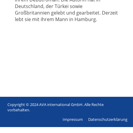
Deutschland, der Türkei sowie
Großbritannien gelebt und gearbeitet. Derzeit
lebt sie mit ihrem Mann in Hamburg.
Copyright © 2024 AVA international GmbH. Alle Rechte
Footer
vorbehalten.
menu
Impressum
Datenschutzerklärung