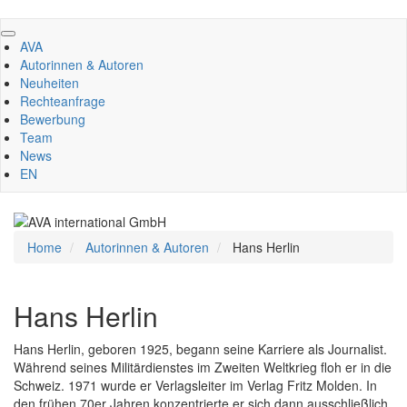
Direkt
zum
AVA
Inhalt
Autorinnen & Autoren
Neuheiten
Rechteanfrage
Bewerbung
Team
News
EN
Home
Autorinnen & Autoren
Hans Herlin
Hans Herlin
Hans Herlin, geboren 1925, begann seine Karriere als Journalist.
Während seines Militärdienstes im Zweiten Weltkrieg floh er in die
Schweiz. 1971 wurde er Verlagsleiter im Verlag Fritz Molden. In
den frühen 70er Jahren konzentrierte er sich dann ausschließlich