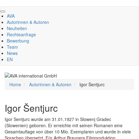
Direkt
zum
AVA
Inhalt
Autorinnen & Autoren
Neuheiten
Rechteanfrage
Bewerbung
Team
News
EN
Home
Autorinnen & Autoren
Igor Šentjurc
Igor Šentjurc
Igor Sentjurc wurde am 31.01.1927 in Slowenj Gradec
(Slowenien) geboren. Er erreichte mit seinen Romanen eine
Gesamtauflage von über 10 Mio. Exemplaren und wurde in viele
Sprachen übersetzt. Für Arthur Brauners Filmproduktion