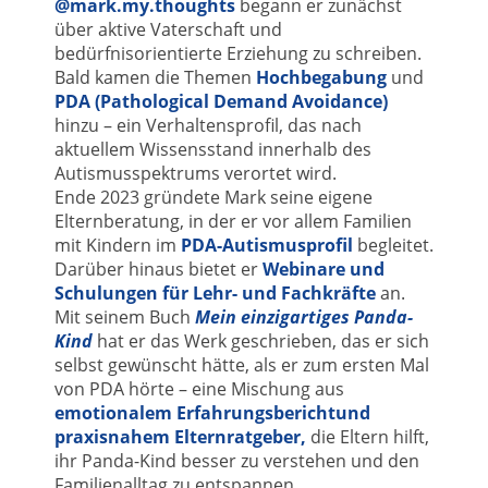
@mark.my.thoughts
begann er zunächst
über aktive Vaterschaft und
bedürfnisorientierte Erziehung zu schreiben.
Bald kamen die Themen
Hochbegabung
und
PDA (Pathological Demand Avoidance)
hinzu – ein Verhaltensprofil, das nach
aktuellem Wissensstand innerhalb des
Autismusspektrums verortet wird.
Ende 2023 gründete Mark seine eigene
Elternberatung, in der er vor allem Familien
mit Kindern im
PDA-Autismusprofil
begleitet.
Darüber hinaus bietet er
Webinare und
Schulungen für Lehr- und Fachkräfte
an.
Mit seinem Buch
Mein einzigartiges Panda-
Kind
hat er das Werk geschrieben, das er sich
selbst gewünscht hätte, als er zum ersten Mal
von PDA hörte – eine Mischung aus
emotionalem Erfahrungsberichtund
praxisnahem Elternratgeber,
die Eltern hilft,
ihr Panda-Kind besser zu verstehen und den
Familienalltag zu entspannen.