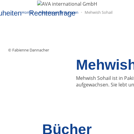
uheiten
Rechteanfrage
Home
Autorinnen & Autoren
Mehwish Sohail
© Fabienne Dannacher
Mehwish
Mehwish Sohail
ist in Pa
aufgewachsen. Sie lebt und
Bücher