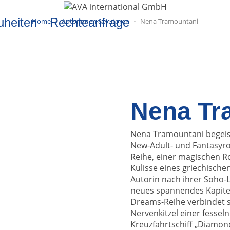
uheiten
Rechteanfrage
Home
Autorinnen & Autoren
Nena Tramountani
Nena Tr
Nena Tramountani begeiste
New-Adult- und Fantasyro
Reihe, einer magischen 
Kulisse eines griechische
Autorin nach ihrer Soho-
neues spannendes Kapitel 
Dreams-Reihe verbindet s
Nervenkitzel einer fessel
Kreuzfahrtschiff „Diamond