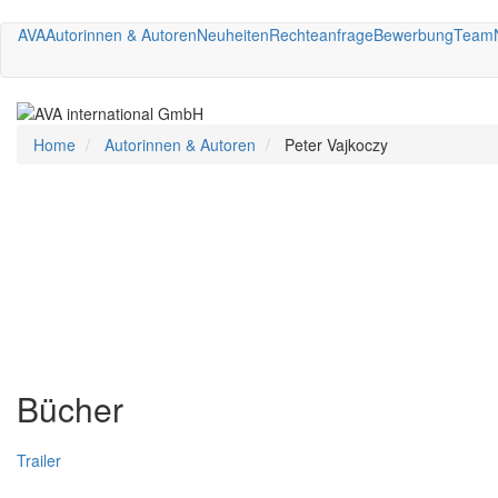
Direkt
AVA
Autorinnen & Autoren
Neuheiten
Rechteanfrage
Bewerbung
Team
zum
Inhalt
Home
Autorinnen & Autoren
Peter Vajkoczy
Bücher
Trailer