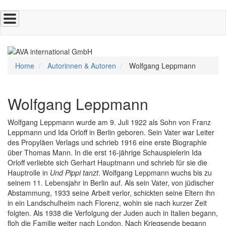
Direkt
zum
Inhalt
Home
Autorinnen & Autoren
Wolfgang Leppmann
Wolfgang Leppmann
Wolfgang Leppmann wurde am 9. Juli 1922 als Sohn von Franz
Leppmann und Ida Orloff in Berlin geboren. Sein Vater war Leiter
des Propyläen Verlags und schrieb 1916 eine erste Biographie
über Thomas Mann. In die erst 16-jährige Schauspielerin Ida
Orloff verliebte sich Gerhart Hauptmann und schrieb für sie die
Hauptrolle in
Und Pippi tanzt
. Wolfgang Leppmann wuchs bis zu
seinem 11. Lebensjahr in Berlin auf. Als sein Vater, von jüdischer
Abstammung, 1933 seine Arbeit verlor, schickten seine Eltern ihn
in ein Landschulheim nach Florenz, wohin sie nach kurzer Zeit
folgten. Als 1938 die Verfolgung der Juden auch in Italien begann,
floh die Familie weiter nach London. Nach Kriegsende begann