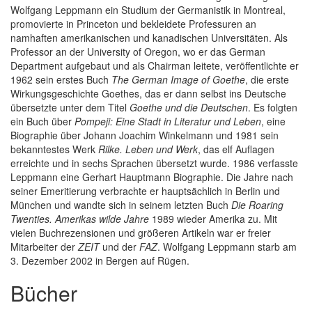
Wolfgang Leppmann ein Studium der Germanistik in Montreal,
promovierte in Princeton und bekleidete Professuren an
namhaften amerikanischen und kanadischen Universitäten. Als
Professor an der University of Oregon, wo er das German
Department aufgebaut und als Chairman leitete, veröffentlichte er
1962 sein erstes Buch
The German Image of Goethe
, die erste
Wirkungsgeschichte Goethes, das er dann selbst ins Deutsche
übersetzte unter dem Titel
Goethe und die Deutschen
. Es folgten
ein Buch über
Pompeji: Eine Stadt in Literatur und Leben
, eine
Biographie über Johann Joachim Winkelmann und 1981 sein
bekanntestes Werk
Rilke. Leben und Werk
, das elf Auflagen
erreichte und in sechs Sprachen übersetzt wurde. 1986 verfasste
Leppmann eine Gerhart Hauptmann Biographie. Die Jahre nach
seiner Emeritierung verbrachte er hauptsächlich in Berlin und
München und wandte sich in seinem letzten Buch
Die Roaring
Twenties. Amerikas wilde Jahre
1989 wieder Amerika zu. Mit
vielen Buchrezensionen und größeren Artikeln war er freier
Mitarbeiter der
ZEIT
und der
FAZ
. Wolfgang Leppmann starb am
3. Dezember 2002 in Bergen auf Rügen.
Bücher