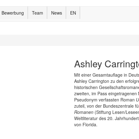
Bewerbung
Team
News
EN
Ashley Carring
Mit einer Gesamtauflage in Deuts
Ashley Carrington zu den erfolg
historischen Gesellschaftsroman
zweiten, im Pass eingetragenen
Pseudonym verfassten Roman
U
zuteil, von der Bundeszentrale fü
Romanen
(Stiftung Lesen/Lesee
Weltliteratur des 20. Jahrhunder
von Florida.