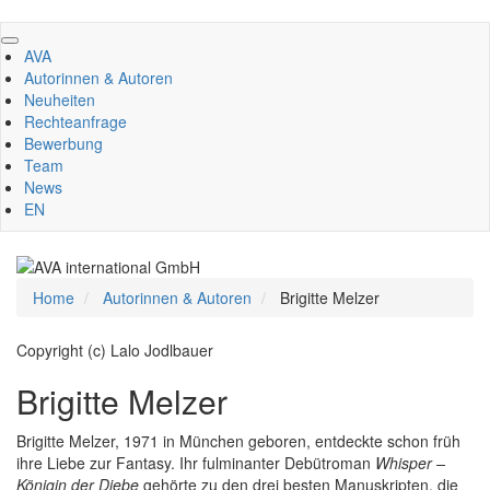
Direkt
zum
AVA
Inhalt
Autorinnen & Autoren
Neuheiten
Rechteanfrage
Bewerbung
Team
News
EN
Home
Autorinnen & Autoren
Brigitte Melzer
Copyright (c) Lalo Jodlbauer
Brigitte Melzer
Brigitte Melzer, 1971 in München geboren, entdeckte schon früh
ihre Liebe zur Fantasy. Ihr fulminanter Debütroman
Whisper –
Königin der Diebe
gehörte zu den drei besten Manuskripten, die