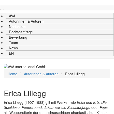
Direkt
zum
AVA
Inhalt
Autorinnen & Autoren
Neuheiten
Rechteanfrage
Bewerbung
Team
News
EN
Home
Autorinnen & Autoren
Erica Lillegg
Erica Lillegg
Erica Lillegg (1907-1988) gilt mit Werken wie
Erika und Erik
,
Die
Spieldose
,
Feuerfreund
,
Jakob war ein Schusterjunge
oder
Peps
als Wegbereiterin der deutschsprachigen phantastischen Kinder-