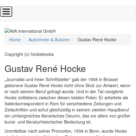
Direkt
zum
Inhalt
Home
Autorinnen & Autoren
Gustav René Hocke
Copyright (c) hockebooks
Gustav René Hocke
„Journalist und freier Schriftsteller“ gab der 1908 in Brüssel
geborene Gustav René Hocke nicht ohne Stolz zur Antwort, wenn
er nach seinem Beruf gefragt wurde. Und in der Tat navigierte
Hocke zeitlebens zwischen diesen beiden Polen: Er arbeitete als
Italienkorrespondent in Rom für verschiedene Zeitungen und
Zeitschriften und schuf gleichzeitig in seinem zweiten Hauptberuf
ein umfangreiches literarisches Oeuvre, das vor allem von großer
kunst- und literaturhistorischer Bedeutung ist.
Unmittelbar nach seiner Promotion, 1934 in Bonn, wurde Hocke