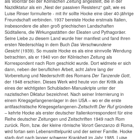
als Volontär bei der Kölnischen Zeitung angestellt, die in der
Nazidiktatur als ein „Nest der passiven Resistenz“ galt, wie es
Luise Rinser formulierte - mit ihr sollte Hocke eine über 40-jährige
Freundschaft verbinden. 1937 bereiste Hocke erstmals Italien,
insbesondere die alten groß griechischen Landschaften
Süditaliens, die Wirkungsstätten der Eleaten und Pythagoräer.
Seine Liebe zu diesem Land wurde hier manifest und fand ihren
ersten Niederschlag in dem Buch
Das Verschwundene
Gesicht
(1939). So musste Hocke es als eine sinnvolle Wendung
betrachten, als er 1940 von der Kölnischen Zeitung als
Korrespondent nach Rom geschickt wurde. Dort widmete er sich
dann, neben der beruflichen Arbeit, acht Jahre lang der
Vorbereitung und Niederschrift des Romans
Der Tanzende Gott
,
der 1948 erschien. Dieses Werk wird heute von der Kritik als
eines der wichtigsten Schubladen-Manuskripte unter der
nazistischen Diktatur bezeichnet. Nach seiner Internierung in
einem Kriegsgefangenenlager in den USA – wo er die erste
antifaschistische Kriegesgefangenen-Zeitschrift
Der Ruf
gründete
– kehrte Hocke als erster deutscher Italienkorrespondent für eine
Reihe deutscher Zeitungen und Zeitschriften 1949 nach Rom
zurück. Rom, bzw. der kleine römische Vorort Genzanzo di Roma,
wird fortan sein Lebensmittelpunkt und der seiner Familie. Hocke
starb dort nach langer schwerer Krankheit im Jahr 1985. Luise