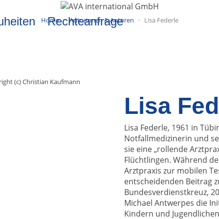
uheiten
Rechteanfrage
Home
Autorinnen & Autoren
Lisa Federle
ight (c) Christian Kaufmann
Lisa Fed
Lisa Federle, 1961 in Tübi
Notfallmedizinerin und sei
sie eine „rollende Arztpr
Flüchtlingen. Während d
Arztpraxis zur mobilen Tes
entscheidenden Beitrag zu
Bundesverdienstkreuz, 202
Michael Antwerpes die In
Kindern und Jugendlichen 