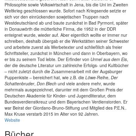
Philosophie sowie Volkswirtschaft in Jena, bis die Uni im Zweiten
Weltkrieg geschlossen wurde. Sofort nach Kriegsende setzte er
sich vor den einrückenden sowjetischen Truppen nach
Westdeutschland ab und baute zunächst in Bad Pyrmont, später
in Donauwörth die mütterliche Firma, die 1952 in der DDR
enteignet wurde, wieder auf. Aber eigentlich wollte er immer nur
schreiben, deshalb übergab er die Werkstätten seiner Schwester
und arbeitete zuerst als Werbetexter und schließlich als freier
Schriftsteller, zunächst in München und dann in Oberbayern, wo
er bis zu seinem Tod lebte. Der Erfinder von
Urmel aus dem Eis
,
der die deutsche Literatur um zahlreiche Erfolgs- und Kultbücher
– nicht zuletzt durch die Zusammenarbeit mit der Augsburger
Puppenkiste – bereichert hat, wie z.B. die
Löwe
-Reihe,
Der
Schattenbruder
,
Don Blech
und viele andere mehr, wurde
mehrmals ausgezeichnet, darunter mit dem Großen Preis der
Deutschen Akademie für Kinder- und Jugendliteratur, dem
Bundesverdienstkreuz und dem Bayerischen Verdienstorden. Er
war Beirat der Giordano-Bruno-Stiftung und Mitglied des P.E.N..
Max Kruse verstarb 2015 im Alter von 92 Jahren.
Website
Bücher