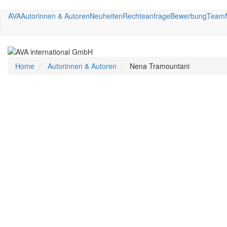
Direkt
AVA
Autorinnen & Autoren
Neuheiten
Rechteanfrage
Bewerbung
Team
zum
Inhalt
Home
Autorinnen & Autoren
Nena Tramountani