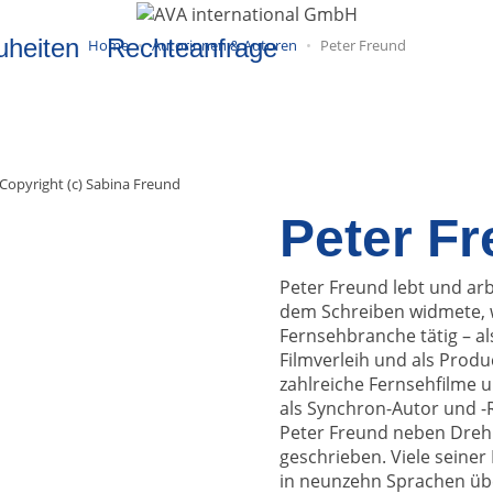
uheiten
Rechteanfrage
Home
Autorinnen & Autoren
Peter Freund
Copyright (c) Sabina Freund
Peter F
Peter Freund lebt und arbe
dem Schreiben widmete, wa
Fernsehbranche tätig – a
Filmverleih und als Produ
zahlreiche Fernsehfilme u
als Synchron-Autor und -R
Peter Freund neben Dreh
geschrieben. Viele seiner
in neunzehn Sprachen üb