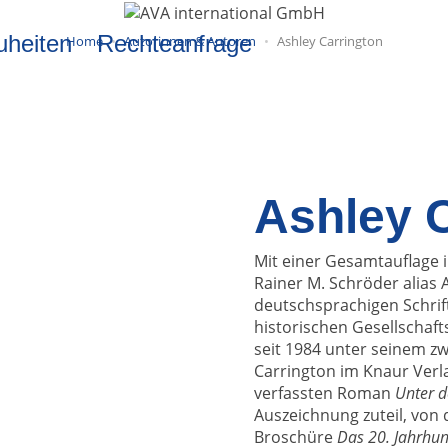
uheiten
Rechteanfrage
Home
Autorinnen & Autoren
Ashley Carrington
Ashley 
Mit einer Gesamtauflage i
Rainer M. Schröder alias 
deutschsprachigen Schrif
historischen Gesellschaf
seit 1984 unter seinem z
Carrington im Knaur Ver
verfassten Roman
Unter 
Auszeichnung zuteil, von 
Broschüre
Das 20. Jahrhu