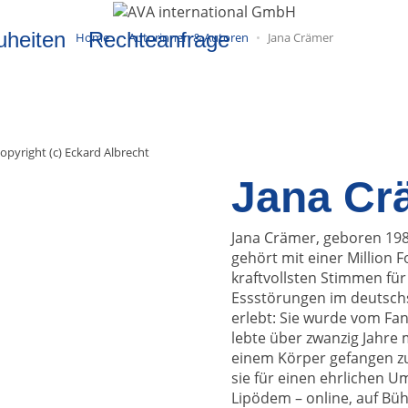
uheiten
Rechteanfrage
Home
Autorinnen & Autoren
Jana Crämer
opyright (c) Eckard Albrecht
Jana Cr
Jana Crämer, geboren 1982
gehört mit einer Million 
kraftvollsten Stimmen fü
Essstörungen im deutschs
erlebt: Sie wurde vom Fan
lebte über zwanzig Jahre 
einem Körper gefangen zu 
sie für einen ehrlichen U
Lipödem – online, auf Bü