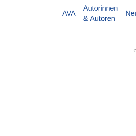
Direkt
Autorinnen
zum
AVA
Ne
Inhalt
& Autoren
C