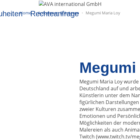
uheiten
Rechteanfrage
Home
Autorinnen & Autoren
Megumi Maria Loy
Megumi 
Megumi Maria Loy wurde i
Deutschland auf und arbei
Künstlerin unter dem Nam
figürlichen Darstellungen 
zweier Kulturen zusammen
Emotionen und Persönlich
Möglichkeiten der modern
Malereien als auch Animat
Twitch (www.twitch.tv/me