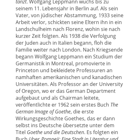
tanzt
. Wolfgang Leppmann wuchs bis zu
seinem 11. Lebensjahr in Berlin auf. Als sein
Vater, von jüdischer Abstammung, 1933 seine
Arbeit verlor, schickten seine Eltern ihn in ein
Landschulheim nach Florenz, wohin sie nach
kurzer Zeit folgten. Als 1938 die Verfolgung
der Juden auch in Italien begann, floh die
Familie weiter nach London. Nach Kriegsende
begann Wolfgang Leppmann ein Studium der
Germanistik in Montreal, promovierte in
Princeton und bekleidete Professuren an
namhaften amerikanischen und kanadischen
Universitäten. Als Professor an der University
of Oregon, wo er das German Department
aufgebaut und als Chairman leitete,
veröffentlichte er 1962 sein erstes Buch
The
German Image of Goethe
, die erste
Wirkungsgeschichte Goethes, das er dann
selbst ins Deutsche übersetzte unter dem
Titel
Goethe und die Deutschen
. Es folgten ein
Buch über
Pompeji: Eine Stadt in Literatur und