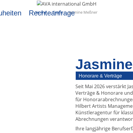
uheiten
Rechteanfrage
Home
Team
Jasmine Meßner
Jasmine
Honorare & Verträge
Seit Mai 2026 verstärkt 
Verträge & Honorare und 
für Honorarabrechnungen 
Hilbert Artists Managem
Künstleragentur für klass
Abrechnungen verantwort
Ihre langjährige Berufse