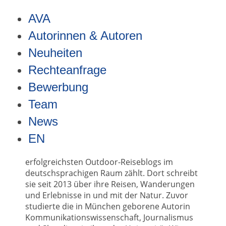
Direkt
zum
AVA
Home
Autorinnen & Autoren
Kathrin Heckmann
Inhalt
Autorinnen & Autoren
Neuheiten
Rechteanfrage
Bewerbung
Team
Kathrin Heckmann
News
EN
Kathrin Heckmann ist Chef-Abenteurerin des
Blogs „Fräulein Draußen“, der zu den
erfolgreichsten Outdoor-Reiseblogs im
deutschsprachigen Raum zählt. Dort schreibt
sie seit 2013 über ihre Reisen, Wanderungen
und Erlebnisse in und mit der Natur. Zuvor
studierte die in München geborene Autorin
Kommunikationswissenschaft, Journalismus