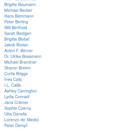
Brigitte Baumann
Michael Becker
Hans Bemmann
Peter Berling
Will Berthold
Sarah Bestgen
Brigitte Blobel
Jakob Bodan
Anton F. Börner
Dr. Ulrike Bossmann
Michael Brandner
Sharon Brehm
Curtis Briggs
Ines Calic
I.L. Callis
Ashley Carrington
Lydia Conradi
Jana Crämer
Sophie Czerny
Utta Danella
Lorenzo de' Medici
Peter Dempf