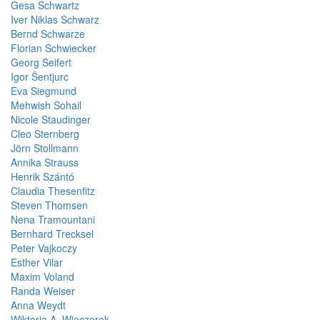
Gesa Schwartz
Iver Niklas Schwarz
Bernd Schwarze
Florian Schwiecker
Georg Seifert
Igor Šentjurc
Eva Siegmund
Mehwish Sohail
Nicole Staudinger
Cleo Sternberg
Jörn Stollmann
Annika Strauss
Henrik Szántó
Claudia Thesenfitz
Steven Thomsen
Nena Tramountani
Bernhard Trecksel
Peter Vajkoczy
Esther Vilar
Maxim Voland
Randa Weiser
Anna Weydt
Wiktoria A. Wieczorek