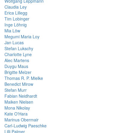
Wolfgang Leppmann
Claudia Ley
Erica Lillegg
Tim Lobinger
Inge Löhnig
Mia Löw
Megumi Maria Loy
Jan Lucas
Stefan Lukschy
Charlotte Lyne
Alec Martens
Duygu Maus
Brigitte Melzer
Thomas R. P. Mielke
Benedict Mirow
Stefan Murr
Fabian Neidhardt
Maiken Nielsen
Mona Nikolay
Kate O'Hara
Marinus Obermair
Carl-Ludwig Paeschke
Lilli Palmer