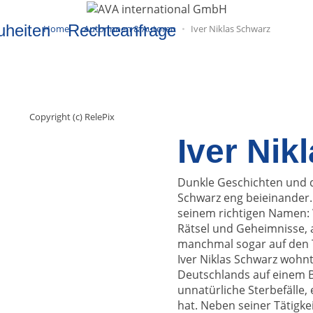
uheiten
Rechteanfrage
Home
Autorinnen & Autoren
Iver Niklas Schwarz
Copyright (c) RelePix
Iver Nik
Dunkle Geschichten und da
Schwarz eng beieinander. 
seinem richtigen Namen: 
Rätsel und Geheimnisse, 
manchmal sogar auf den 
Iver Niklas Schwarz wohnt
Deutschlands auf einem B
unnatürliche Sterbefälle
hat. Neben seiner Tätigkei