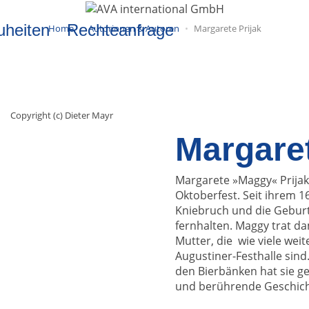
uheiten
Rechteanfrage
Home
Autorinnen & Autoren
Margarete Prijak
Copyright (c) Dieter Mayr
Margaret
Margarete »Maggy« Prijak
Oktoberfest. Seit ihrem 1
Kniebruch und die Geburt
fernhalten. Maggy trat da
Mutter, die wie viele weit
Augustiner-Festhalle sin
den Bierbänken hat sie ge
und berührende Geschich