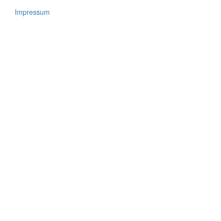
Footer
menu
Impressum