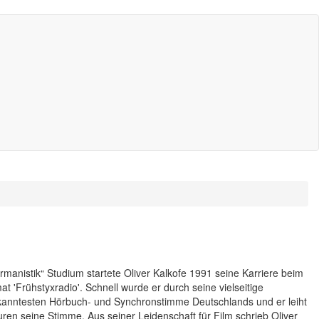
rmanistik“ Studium startete Oliver Kalkofe 1991 seine Karriere beim
t 'Frühstyxradio'. Schnell wurde er durch seine vielseitige
anntesten Hörbuch- und Synchronstimme Deutschlands und er leiht
ren seine Stimme. Aus seiner Leidenschaft für Film schrieb Oliver