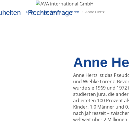
uheiten
Rechteanfrage
Home
Autorinnen & Autoren
Anne Hertz
Anne He
Anne Hertz ist das Pseu
und Wiebke Lorenz. Bevor
wurde sie 1969 und 1972 i
studierten Jura, die ande
arbeiteten 100 Prozent als
Kinder, 1,0 Männer und 0,3
nach Jahreszeit – zwische
weltweit über 2 Millionen 