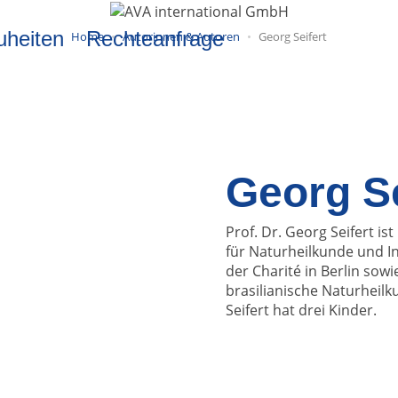
uheiten
Rechteanfrage
Home
Autorinnen & Autoren
Georg Seifert
Georg Se
Prof. Dr. Georg Seifert i
für Naturheilkunde und In
der Charité in Berlin sowi
brasilianische Naturheilk
Seifert hat drei Kinder.