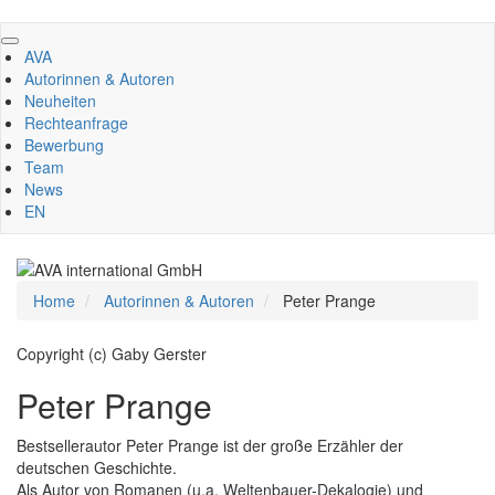
Direkt
zum
AVA
Inhalt
Autorinnen & Autoren
Neuheiten
Rechteanfrage
Bewerbung
Team
News
EN
Home
Autorinnen & Autoren
Peter Prange
Copyright (c) Gaby Gerster
Peter Prange
Bestsellerautor Peter Prange ist der große Erzähler der
deutschen Geschichte.
Als Autor von Romanen (u.a. Weltenbauer-Dekalogie) und