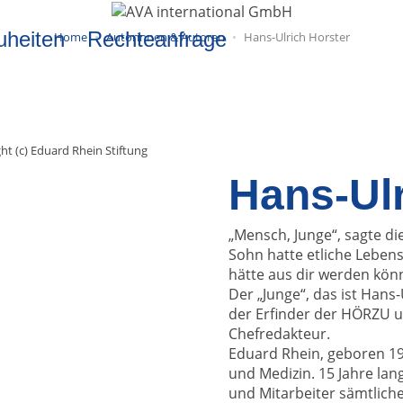
uheiten
Rechteanfrage
Home
Autorinnen & Autoren
Hans-Ulrich Horster
ht (c) Eduard Rhein Stiftung
Hans-Ulr
„Mensch, Junge“, sagte di
Sohn hatte etliche Lebens
hätte aus dir werden könn
Der „Junge“, das ist Hans
der Erfinder der HÖRZU un
Chefredakteur.
Eduard Rhein, geboren 190
und Medizin. 15 Jahre lang
und Mitarbeiter sämtliche