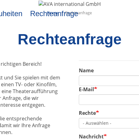
uheiten
Rechteanfrage
Home
Rechteanfrage
Rechteanfrage
 richtigen Bereich!
Name
Name
kt und Sie spielen mit dem
 einen TV- oder Kinofilm,
E-Mail
er eine Theateraufführung
 Anfrage, die wir
 Interesse entgegen.
Rechte
 die entsprechende
damit wir Ihre Anfrage
önnen.
Nachricht