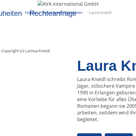
uheiten
Rechteanfrage
Home
Autorinnen & Autoren
Laura Kneidl
Copyright (c) Larissa Kneidl
Laura Kn
Laura Kneidl schreibt Ro
Jäger, stilsichere Vampir
1990 in Erlangen geboren 
eine Vorliebe für alles Üb
Romanen begann sie 2009
arbeiten, seitdem wird ih
begleitet.