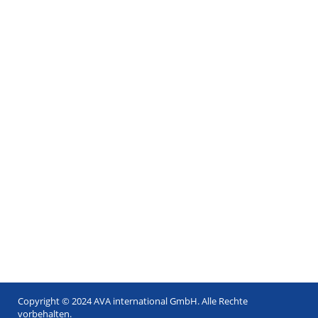
Copyright © 2024 AVA international GmbH. Alle Rechte
Footer
vorbehalten.