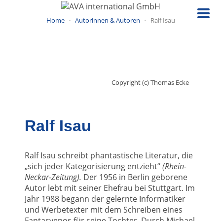
Direkt
zum
Home
Autorinnen & Autoren
Ralf Isau
Inhalt
Copyright (c) Thomas Ecke
Ralf Isau
Ralf Isau schreibt phantastische Literatur, die
„sich jeder Kategorisierung entzieht“
(Rhein-
Neckar-Zeitung).
Der 1956 in Berlin geborene
Autor lebt mit seiner Ehefrau bei Stuttgart. Im
Jahr 1988 begann der gelernte Informatiker
und Werbetexter mit dem Schreiben eines
Fantasyepos für seine Tochter. Durch Michael