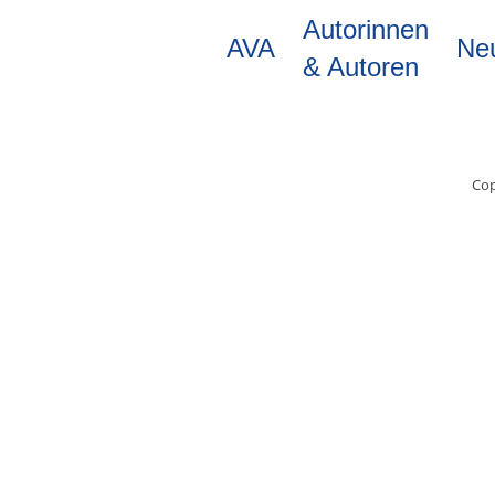
Direkt
Autorinnen
zum
AVA
Ne
Inhalt
& Autoren
Cop