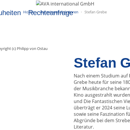
uheiten
Rechteanfrage
Home
Autorinnen & Autoren
Stefan Grebe
yright (c) Philipp von Ostau
Stefan 
Nach einem Studium auf 
Grebe heute für seine 180
der Musikbranche bekannt
Kino ausgestrahlt wurden
und Die Fantastischen Vie
überträgt er 2024 seine 
sowie seine Faszination f
Abgründe bei dem Strebe
Literatur.