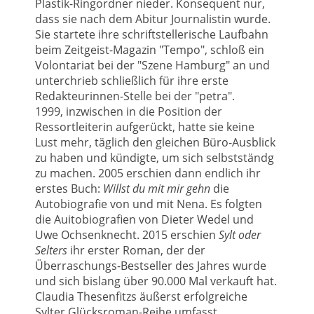
Plastik-Ringordner nieder. Konsequent nur,
dass sie nach dem Abitur Journalistin wurde.
Sie startete ihre schriftstellerische Laufbahn
beim Zeitgeist-Magazin "Tempo", schloß ein
Volontariat bei der "Szene Hamburg" an und
unterchrieb schließlich für ihre erste
Redakteurinnen-Stelle bei der "petra".
1999, inzwischen in die Position der
Ressortleiterin aufgerückt, hatte sie keine
Lust mehr, täglich den gleichen Büro-Ausblick
zu haben und kündigte, um sich selbstständg
zu machen. 2005 erschien dann endlich ihr
erstes Buch:
Willst du mit mir gehn
die
Autobiografie von und mit Nena. Es folgten
die Auitobiografien von Dieter Wedel und
Uwe Ochsenknecht. 2015 erschien
Sylt oder
Selters
ihr erster Roman, der der
Überraschungs-Bestseller des Jahres wurde
und sich bislang über 90.000 Mal verkauft hat.
Claudia Thesenfitzs äußerst erfolgreiche
Sylter Glücksroman-Reihe umfasst