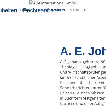
uheiten
Rechteanfrage
Home
Autorinnen & Autoren
A. E. Johann
A. E. Jo
A. E. Johann, geboren 190
Theologie, Geographie und
und Wirtschaftsprüfer ga
landwirtschaftlicher Arb
Reiseberichte schickte er
Sonderberichterstatter fü
Reisen u. a. nach Sibirien
in Buchform festgehalten 
Büchern und einer Auflag