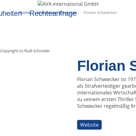
uheiten
Rechteanfrage
Home
Autorinnen & Autoren
Florian Schwiecker
Copyright (c) Rudi Schröder
Florian
Florian Schwiecker ist 197
als Strafverteidiger gearb
internationales Wirtscha
zu seinem ersten Thriller
Schwiecker regelmäßig Kri
Website