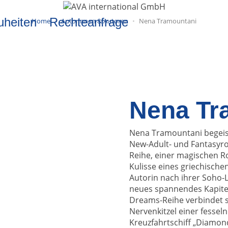
uheiten
Rechteanfrage
Home
Autorinnen & Autoren
Nena Tramountani
Nena Tr
Nena Tramountani begeiste
New-Adult- und Fantasyro
Reihe, einer magischen 
Kulisse eines griechische
Autorin nach ihrer Soho-
neues spannendes Kapitel 
Dreams-Reihe verbindet s
Nervenkitzel einer fessel
Kreuzfahrtschiff „Diamond