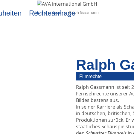
uheiten
Rechteanfrage
Home
Team
Ralph Gassmann
Ralph 
Filmrechte
Ralph Gassmann ist seit 
Fernsehrechte unserer Au
Bildes bestens aus.
In seiner Karriere als Sch
in deutschen, britischen,
Produktionen zurück. Er w
staatliches Schauspielst
den
Schweizer Filmpreis
in 