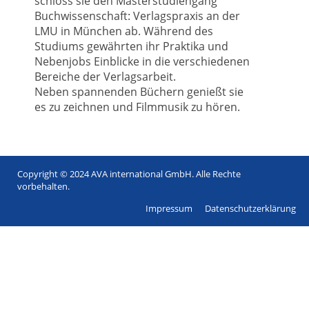
schloss sie den Masterstudiengang
Buchwissenschaft: Verlagspraxis an der
LMU in München ab. Während des
Studiums gewährten ihr Praktika und
Nebenjobs Einblicke in die verschiedenen
Bereiche der Verlagsarbeit.
Neben spannenden Büchern genießt sie
es zu zeichnen und Filmmusik zu hören.
Copyright © 2024 AVA international GmbH. Alle Rechte
Footer
vorbehalten.
menu
Impressum
Datenschutzerklärung