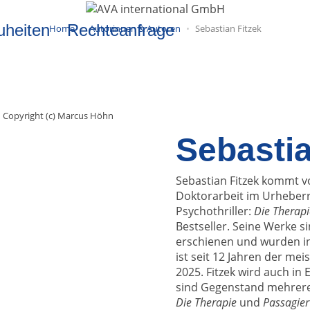
uheiten
Rechteanfrage
Home
Autorinnen & Autoren
Sebastian Fitzek
Copyright (c) Marcus Höhn
Sebastia
Sebastian Fitzek kommt vo
Doktorarbeit im Urheberre
Psychothriller:
Die Therapi
Bestseller. Seine Werke si
erschienen und wurden in 
ist seit 12 Jahren der me
2025. Fitzek wird auch in 
sind Gegenstand mehrere
Die Therapie
und
Passagier